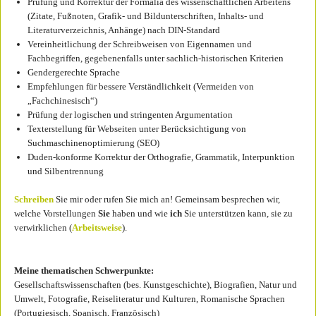
Prüfung und Korrektur der Formalia des wissenschaftlichen Arbeitens
(Zitate, Fußnoten, Grafik- und Bildunterschriften, Inhalts- und
Literaturverzeichnis, Anhänge) nach DIN-Standard
Vereinheitlichung der Schreibweisen von Eigennamen und
Fachbegriffen, gegebenenfalls unter sachlich-historischen Kriterien
Gendergerechte Sprache
Empfehlungen für bessere Verständlichkeit (Vermeiden von
„Fachchinesisch“)
Prüfung der logischen und stringenten Argumentation
Texterstellung für Webseiten unter Berücksichtigung von
Suchmaschinenoptimierung (SEO)
Duden-konforme Korrektur der Orthografie, Grammatik, Interpunktion
und Silbentrennung
Schreiben
Sie mir oder rufen Sie mich an! Gemeinsam besprechen wir,
welche Vorstellungen
Sie
haben und wie
ich
Sie unterstützen kann, sie zu
verwirklichen (
Arbeitsweise
).
Meine thematischen Schwerpunkte:
Gesellschaftswissenschaften (bes. Kunstgeschichte), Biografien, Natur und
Umwelt, Fotografie, Reiseliteratur und Kulturen, Romanische Sprachen
(Portugiesisch, Spanisch, Französisch)