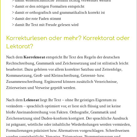
> damit wissenschaftliche Termini richtig verwendet werden
> damit er den nötigen Formalien entspricht
> damit er orthografisch und grammatikalisch korrekt ist
> damit der rote Faden stimmt
> damit Ihr Text mit Freude gelesen wird
Korrekturlesen oder mehr? Korrektorat oder
Lektorat?
Nach dem
Korrektorat
entspricht Ihr Text den Regeln der deutschen
Rechtschreibung, Grammatik und Zeichensetzung und ist stilistisch leicht
bearbeitet. Dazu gehören vor allem korrekter Satzbau und Zeitenfolge,
Kommasetzung, Groß- und Kleinschreibung, Getrennt- bzw.
Zusammenschreibung. Ergänzend können zusätzlich Verzeichnisse,
Zitierweisen und Verweise geprüft werden.
Nach dem
Lektorat
liegt Ihr Text – ohne Ihr geistiges Eigentum zu
verändern – sprachlich optimiert vor, er liest sich flüssig und ist keine
bloße Aneinanderreihung von Fakten. Orthografie, Grammatik und
Zeichensetzung sind Duden-konform korrigiert. Der sprachliche Ausdruck
ist prägnant, wörtliche oder inhaltliche Wiederholungen werden vermieden,
Formulierungen präzisiert bzw. Alternativen vorgeschlagen. Schreibweisen
wurden vereinheitlicht, Verweise, Zitierweisen, Nummerierungen und