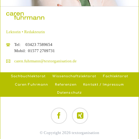
Lektorin • Redakteurin
Tel: 03423 7589654
Mobil: 01577 2709731
caren.fuhrmann@textorganisation.de
Navigation
Sachbuchlektorat
Wissenschaftslektorat
Fachlektorat
überspringen
Caren Fuhrmann
Referenzen
Kontakt / Impressum
Datenschutz
Facebook
Xing
© Copyright 2026 textorganisation