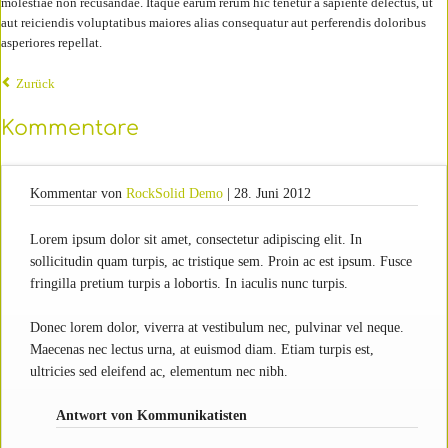
molestiae non recusandae. Itaque earum rerum hic tenetur a sapiente delectus, ut
aut reiciendis voluptatibus maiores alias consequatur aut perferendis doloribus
asperiores repellat.
Zurück
Kommentare
Kommentar von
RockSolid Demo
|
28. Juni 2012
Lorem ipsum dolor sit amet, consectetur adipiscing elit. In
sollicitudin quam turpis, ac tristique sem. Proin ac est ipsum. Fusce
fringilla pretium turpis a lobortis. In iaculis nunc turpis.
Donec lorem dolor, viverra at vestibulum nec, pulvinar vel neque.
Maecenas nec lectus urna, at euismod diam. Etiam turpis est,
ultricies sed eleifend ac, elementum nec nibh.
Antwort von Kommunikatisten