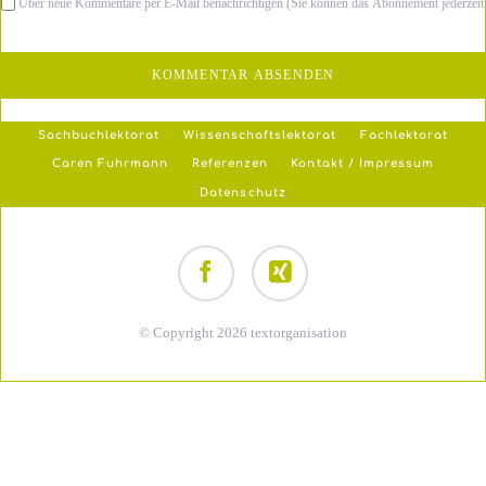
Über neue Kommentare per E-Mail benachrichtigen (Sie können das Abonnement jederzeit
KOMMENTAR ABSENDEN
Navigation
Sachbuchlektorat
Wissenschaftslektorat
Fachlektorat
überspringen
Caren Fuhrmann
Referenzen
Kontakt / Impressum
Datenschutz
Facebook
Xing
© Copyright 2026 textorganisation