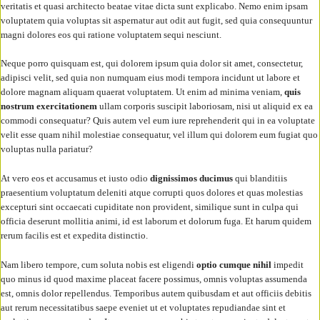
veritatis et quasi architecto beatae vitae dicta sunt explicabo. Nemo enim ipsam
voluptatem quia voluptas sit aspernatur aut odit aut fugit, sed quia consequuntur
magni dolores eos qui ratione voluptatem sequi nesciunt.
Neque porro quisquam est, qui dolorem ipsum quia dolor sit amet, consectetur,
adipisci velit, sed quia non numquam eius modi tempora incidunt ut labore et
dolore magnam aliquam quaerat voluptatem. Ut enim ad minima veniam,
quis
nostrum exercitationem
ullam corporis suscipit laboriosam, nisi ut aliquid ex ea
commodi consequatur? Quis autem vel eum iure reprehenderit qui in ea voluptate
velit esse quam nihil molestiae consequatur, vel illum qui dolorem eum fugiat quo
voluptas nulla pariatur?
At vero eos et accusamus et iusto odio
dignissimos ducimus
qui blanditiis
praesentium voluptatum deleniti atque corrupti quos dolores et quas molestias
excepturi sint occaecati cupiditate non provident, similique sunt in culpa qui
officia deserunt mollitia animi, id est laborum et dolorum fuga. Et harum quidem
rerum facilis est et expedita distinctio.
Nam libero tempore, cum soluta nobis est eligendi
optio cumque nihil
impedit
quo minus id quod maxime placeat facere possimus, omnis voluptas assumenda
est, omnis dolor repellendus. Temporibus autem quibusdam et aut officiis debitis
aut rerum necessitatibus saepe eveniet ut et voluptates repudiandae sint et