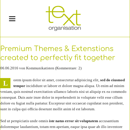
Premium Themes & Extenstions
created to perfectly fit together
06.06.2016
von Kommunikatisten (Kommentare: 2)
orem ipsum dolor sit amet, consectetur adipisicing elit,
sed do eiusmod
L
tempor
incididunt ut labore et dolore magna aliqua. Ut enim ad minim
veniam, quis nostrud exercitation ullamco laboris nisi ut aliquip ex ea commodo
consequat. Duis aute irure dolor in reprehenderit in voluptate velit esse cillum
dolore eu fugiat nulla pariatur. Excepteur sint occaecat cupidatat non proident,
sunt in culpa qui officia deserunt mollit anim id est laborum.
Sed ut perspiciatis unde omnis
iste natus error sit voluptatem
accusantium
doloremque laudantium, totam rem aperiam, eaque ipsa quae ab illo inventore